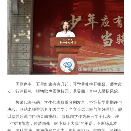
国歌声中，五星红旗冉冉升起，开学典礼拉开帷幕。师生肃
立、行注目礼，铿锵歌声回荡校园，尽显四十九中人昂扬风貌。
教师代表张萌、学生代表蔡瑶分别发言，抒怀新学期期许与
决心。张萌老师寄语各年级同学：当立长远目标与美好理想；需
以坚强乐观与自信直面挑战。 蔡瑶同学作为高三学子代表，许
下“立鸿鹄志，铸爱国魂，融小我于大我”的承诺，不断练真本
领，循科学法，厚积薄发展实力；更应勇担当，能吃苦，坚韧不