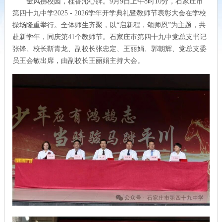
金风拂校园，桂香沁心脾。9月9日上午8时10分，石家庄市
第四十九中学2025 - 2026学年开学典礼暨教师节表彰大会在学校
操场隆重举行。全体师生齐聚，以“启新程，颂师恩”为主题，共
赴新学年，同庆第41个教师节。石家庄市第四十九中党总支书记
张锋、校长靳青龙、副校长张忠定、王丽娟、郭朝辉、党总支委
员王会敏出席，由副校长王丽娟主持大会。