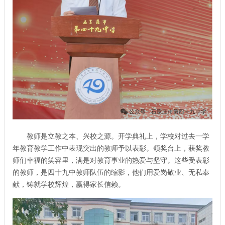
教师是立教之本、兴校之源。开学典礼上，学校对过去一学
年教育教学工作中表现突出的教师予以表彰。领奖台上，获奖教
师们幸福的笑容里，满是对教育事业的热爱与坚守。这些受表彰
的教师，是四十九中教师队伍的缩影，他们用爱岗敬业、无私奉
献，铸就学校辉煌，赢得家长信赖。