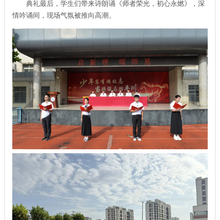
典礼最后，学生们带来诗朗诵《师者荣光，初心永燃》，深
情吟诵间，现场气氛被推向高潮。