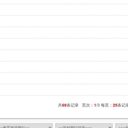
共
69
条记录 页次：
1
/3 每页：
25
条