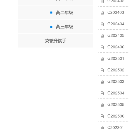
G202402
高二年级
C202403
G202404
高三年级
G202405
荣誉升旗手
G202406
G202501
G202502
G202503
G202504
G202505
G202506
C202301