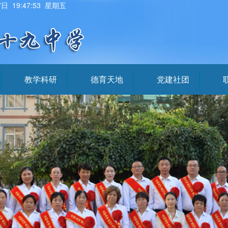
7日 19:47:54 星期五
教学科研
德育天地
党建社团