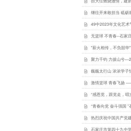
担大任燃烧激情，建
继往开来敢担当 砥砺
49中2023年文化艺
无篮球 不青春--石
"薪火相传，不负韶华"
聚力千钧 力拔山兮—2
巍巍太行山 浓浓学子情
激情篮球 青春飞扬 —
“感恩党，跟党走，唱
“青春向党 奋斗强国
热烈庆祝中国共产党建
石家庄市第四十九中学