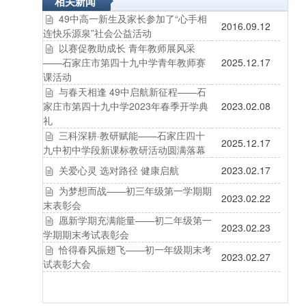
相关新闻
49中高一新生及家长参加了“心手相
2016.09.12
连快乐源泉”社会公益活动
以赛促教助成长 青年教师展风采
——石家庄市第四十九中学青年教师赛
2025.12.17
课活动
与春天相逢 49中启航新征程——石
家庄市第四十九中学2023年春季开学典
2023.02.08
礼
三科深耕·教研赋能——石家庄四十
2025.12.17
九中初中学段新课标教研活动圆满落幕
关爱心灵 选对路径 健康启航
2023.02.17
为梦想而战——初三年级第一学期期
2023.02.22
末表彰会
愿新学期充满能量——初二年级第一
2023.02.23
学期期末考试表彰会
恰得春风振翅飞——初一年级期末考
2023.02.27
试表彰大会