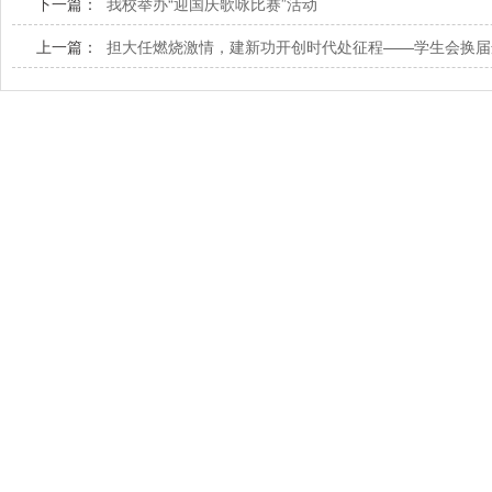
下一篇：
我校举办“迎国庆歌咏比赛”活动
上一篇：
担大任燃烧激情，建新功开创时代处征程——学生会换届