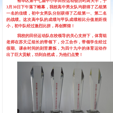
裕华区第十七届中小学田径运动会历时两天半，于
3
月
30
日下午落下帷幕，我校高中男女队均获得了乙组第
一名的佳绩，初中女男队分别获得了乙组第一、第二名
的战绩。这次高中队的成绩与甲队成绩相比分值差距很
小，初中队经过激烈比拼，再创辉煌！
我校的田径运动队在校领导的关心支持下，体育组
老师在苏天辽组长的带领下，分工合作，带领学生经过
假期、课余时间的刻苦磨炼，为四十九中的体育运动作
出了巨大贡献，功到自然成，为他们点赞！