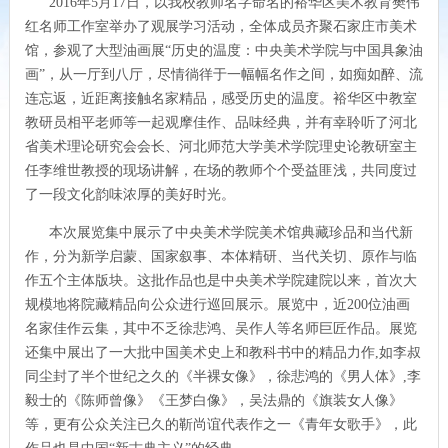
2016年5月17日，以我校教师名字命名的裕华区美术教育樊伟
红名师工作室举办了观展学习活动，全体成员齐聚石家庄市美术
馆，参观了大型油画展“历史的温度：中央美术学院与中国具象油
画”，从一厅到八厅，尽情徜徉于一幅幅名作之间，如痴如醉、流
连忘返，近距离接触名家精品，感受历史的温度。裕华区中教室
教研员相平老师等一起观摩佳作、品味经典，并有幸聆听了河北
省美术理论研究会会长、河北师范大学美术学院理史论教研室主
任李维世教授的现场讲解，在场的教师个个受益匪浅，共同度过
了一段文化韵味浓厚的美好时光。
本次展览集中展示了中央美术学院美术馆典藏珍品和当代新
作，分为新学启蒙、国家叙事、本体精研、当代关切、原作与临
作五个主体版块。这批作品也是中央美术学院建院以来，首次大
规模地将院藏精品向公众进行巡回展示。展览中，近200位油画
名家佳作云集，其中不乏徐悲鸿、吴作人等名师巨匠作品。展览
还集中展出了一大批中国美术史上和教科书中的精品力作,如李叔
同尘封了半个世纪之久的《半裸女像》，徐悲鸿的《男人体》,李
毅士的《陈师曾像》《王梦白像》，吴法鼎的《旗装女人像》
等，更有公众关注已久的靳尚谊代表作之一《青年女歌手》，此